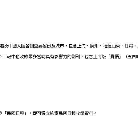
續遍及中國大陸各個重要省份及城市，包含上海、廣州、福建山東、甘肅、
外，報中也收錄眾多當時具有影響力的副刊，包含上海版「覺悟」（五四
側「民國日報」，即可獨立檢索民國日報收錄資料。