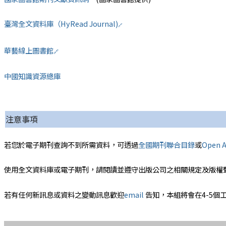
臺灣全文資料庫（HyRead Journal)
🔗
華藝線上圖書館
🔗
中國知識資源總庫
注意事項
若您於電子期刊查詢不到所需資料，可透過
全國期刊聯合目錄
或
Open A
使用全文資料庫或電子期刊，請閱讀並遵守出版公司之相關規定及版權
若有任何新訊息或資料之變動訊息歡迎
email
告知，本組將會在4-5個