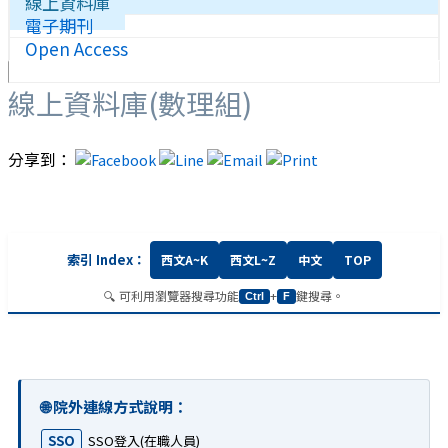
線上資料庫
電子期刊
Open Access
線上資料庫(數理組)
分享到：
索引 Index：
西文A~K
西文L~Z
中文
TOP
🔍 可利用瀏覽器搜尋功能
+
鍵搜尋。
Ctrl
F
🌐
院外連線方式說明
：
SSO
SSO登入(在職人員)