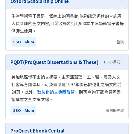
Oxford Scholarship Online
🔗
牛津學術電子書是一個線上的圖書館,能夠讓您迅速的查詢廣
大資料庫的全文內容,目前收錄將近1,900本牛津學術電子書提
供師生使用。
SSO
Alum
全院
PQDT(ProQuest Dissertations & These)
1861-目前
🔗
美加地區博碩士論文摘要，主題涵蓋理、工、醫、農及人文
社會等各類學科。可免費瀏覽1997年後已數位化之論文的前
24頁。此外，
數位化論文典藏聯盟
，則可查詢下載會員圖書
館購買之全文論文檔。
SSO
Alum
資訊服務處
ProQuest Ebook Central
🔗