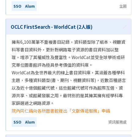
SSO
Alum
生圖
OCLC FirstSearch - WorldCat (2人版)
🔗
擁有6,100萬筆不重複書目記錄，資料類型除了紙本、視聽資
料等書目資料外，更針對網路電子資源的書目資料加以整
理，增添了其權威性及豐富性。WorldCat並受全球學術或研
究單位圖書館評為極具參考價值的資料庫。
WorldCat為全世界最大的線上書目資料庫，其涵蓋各種學科
主題，多種資料類型(書、期刊、視聽資料等)，近數百種語言
以及近十億個館藏代號，這些館藏代號可作為館際互借、資
源共享、或館藏發展之用。最特別的是其擁其擁有經學科專
家篩選過之網路資源。
院內同仁請向各所圖書館提出「文獻傳遞服務」申請
SSO
Alum
資訊服務處